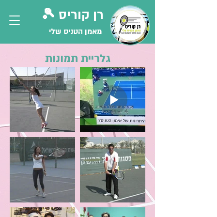
רן קוריס 🎾
מאמן הטניס שלי
גלריית תמונות